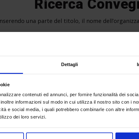
Ricerca Conveg
inserendo una parte del titolo, il nome dell’organizza
Ricerca
Cerc
Dettagli
ookie
nalizzare contenuti ed annunci, per fornire funzionalità dei socia
Programma conve
inoltre informazioni sul modo in cui utilizza il nostro sito con i 
icità e social media, i quali potrebbero combinarle con altre inform
01/01/1970
lizzo dei loro servizi.