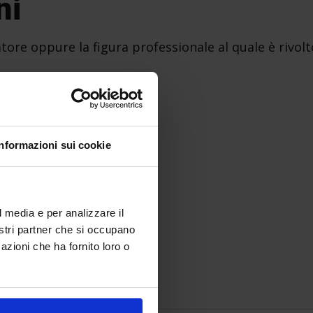
ni
tore oppure la figura professionale al quale è rivolt
a
Informazioni sui cookie
l media e per analizzare il
gni:
nostri partner che si occupano
azioni che ha fornito loro o