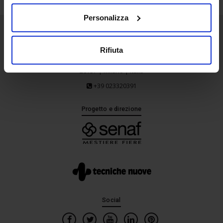
Personalizza
Senaf srl
Rifiuta
Via Eritrea 21/A
20157 | Milano | Italia
+39 023320391
Progetto e direzione
Social