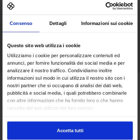
CERCA PER
Prodotto
Consenso
Dettagli
Informazioni sui cookie
Questo sito web utilizza i cookie
Cerca
Utilizziamo i cookie per personalizzare contenuti ed
annunci, per fornire funzionalità dei social media e per
analizzare il nostro traffico. Condividiamo inoltre
informazioni sul modo in cui utilizza il nostro sito con i
nostri partner che si occupano di analisi dei dati web,
Novità di prodotto
pubblicità e social media, i quali potrebbero combinarle
Comunicati stampa espositori
Prodotti
con altre informazioni che ha fornito loro o che hanno
raccolto dal suo utilizzo dei loro servizi.
Nessun prodotto
Accetta tutti
trovato