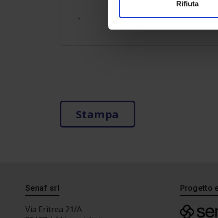
Rifiuta
-
Stampa
Senaf srl
Progetto 
Via Eritrea 21/A