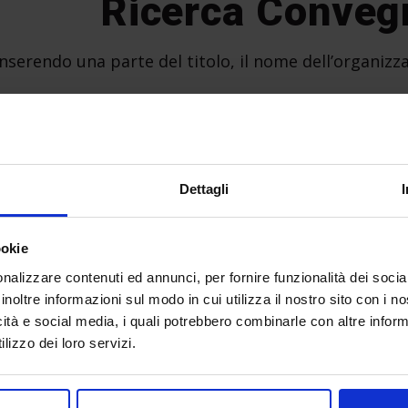
Ricerca Conveg
inserendo una parte del titolo, il nome dell’organizza
Ricerca
Cerc
Dettagli
ookie
nalizzare contenuti ed annunci, per fornire funzionalità dei socia
Programma conve
inoltre informazioni sul modo in cui utilizza il nostro sito con i 
icità e social media, i quali potrebbero combinarle con altre inform
01/01/1970
lizzo dei loro servizi.