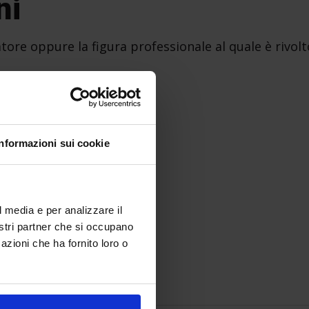
ni
tore oppure la figura professionale al quale è rivolt
a
Informazioni sui cookie
l media e per analizzare il
gni:
nostri partner che si occupano
azioni che ha fornito loro o