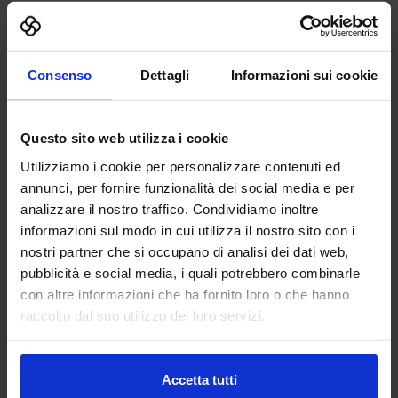
14:00 – 15:00 –
“
Ergonomic customization.
Utilizzo degli algoritmi per la qualità della vita
– FOCUS MEDICALE
”
Consenso
Dettagli
Informazioni sui cookie
Organizzato da: WASP, Giorgio Gurioli
Questo sito web utilizza i cookie
Saloni espositivi
Utilizziamo i cookie per personalizzare contenuti ed
annunci, per fornire funzionalità dei social media e per
Tutti i saloni
analizzare il nostro traffico. Condividiamo inoltre
Additive Manufacturing Hub
informazioni sul modo in cui utilizza il nostro sito con i
3D Print Hub
nostri partner che si occupano di analisi dei dati web,
Elettronica e IoT Hub
pubblicità e social media, i quali potrebbero combinarle
con altre informazioni che ha fornito loro o che hanno
Ar/Vr Hub
raccolto dal suo utilizzo dei loro servizi.
Robot Hub
Material Hub
B App
Accetta tutti
Droni Hub