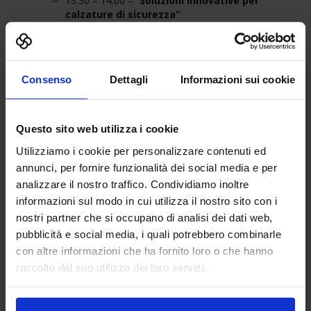
13:30 – 14:00 – “
Soluzioni innovative per
calzature di sicurezza”
Organizzato da: BASE PROTECTION, Dino De Luca
Saloni espositivi
Consenso
Dettagli
Informazioni sui cookie
Tutti i saloni
Questo sito web utilizza i cookie
Additive Manufacturing Hub
Utilizziamo i cookie per personalizzare contenuti ed
3D Print Hub
annunci, per fornire funzionalità dei social media e per
Elettronica e IoT Hub
analizzare il nostro traffico. Condividiamo inoltre
Ar/Vr Hub
informazioni sul modo in cui utilizza il nostro sito con i
Robot Hub
nostri partner che si occupano di analisi dei dati web,
Material Hub
pubblicità e social media, i quali potrebbero combinarle
con altre informazioni che ha fornito loro o che hanno
B App
raccolto dal suo utilizzo dei loro servizi.
Droni Hub
Social Media Marketing Hub