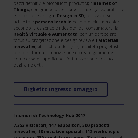
pezzi definitivi e piccoli lotti produttivi;
l’Internet of
Things
, con grande attenzione all’ Intelligenza artificiale
e machine learning;
il Design in 3D
, realizzato su
richiesta e
personalizzabile
nei materiali e nei colori
secondo le esigenze e i desideri del consumatore; la
Realtà Virtuale e Aumentata
, con un particolare
focus su progettazione e design review e
i
Materiali
innovativi
, utilizzati da designer, architetti progettisti
per dare forma all’innovazione e creare geometrie
complesse e superfici per l’ottimizzazione acustica
degli ambienti.
Biglietto ingresso omaggio
I numeri di Technology Hub 2017
7.353 visitatori, 147 espositori, 500 prodotti
innovativi, 18 iniziative speciali, 112 workshop e
convegni, 280 ore di formazione. 8 settori
dedicati