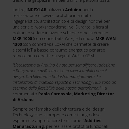
trasforma gli spazi in ambienti unici e personalizzati.
Inoltre,
INDEXLAB
utilizzerà
Arduino
per la
realizzazione di diversi prototipi in ambito
ingegneristico, architettonico e di design nonché per
una serie di workshop/demo live. Durante la fiera si
potranno vedere in azione schede come la Arduino
MKR 1000
(con connettività Wi-Fi) e la nuova
MKR WAN
1300
(con connettività LoRA) che permette di creare
sistemi IoT a basso consumo energetico per aree
remote non coperte da segnali Wi-Fi o GSM.
“L’ecosistema di Arduino è nato per semplificare l’adozione
e l’integrazione dell’elettronica in diversi ambiti come il
design, l’architettura e l’industria manifatturiera. Le
installazioni di Indexlab esposte a Technology Hub sono un
esempio della flessibilità della nostra piattaforma.”
Ha
commentato
Paolo Carnovale, Marketing Director
di Arduino
.
Sempre per l’ambito dell’architettura e del design,
Technology Hub si propone come il luogo dove
esplorare e approfondire temi come
l’Additive
Manufacturing
, per realizzare prototipi funzionali,