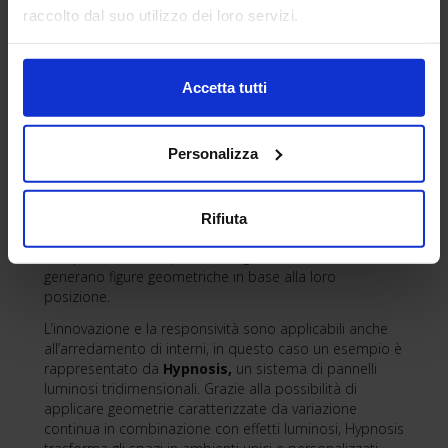
raccolto dal suo utilizzo dei loro servizi.
creando riflessi inattesi. Il sistema è inoltre dotato di
LED programmabili in grado di trasformare la facciata
in schermo interattivo.
Flying dots
è un sistema
pensato per applicazioni in ambito architettonico,
Accetta tutti
dall’intrattenimento all’ottimizzazione acustico-
illuminotecnica, dal lighting design cinetico ad
applicazioni artistiche in ambito teatrale e musicale.
Personalizza
Permette di variare la configurazione spaziale di
controsoffitti mobili: una matrice di attuatori
movimenta sfere di metallo tramite cavi avvolti su
pulegge. Le figure geometriche che il soffitto cinetico
Rifiuta
può configurare sono gestite tramite algoritmi che
interpretano in tempo reale la gestualità dei visitatori e
generano figure geometriche in base alla loro
posizione.
L’innovazione e la responsività sono applicabili anche
all’arredamento di interni, in questo caso un esempio è
rappresentato da
Hypnosis,
un sistema di pannelli
luminosi tridimensionali. Grazie alla possibilità di
applicare geometrie caratterizzate da variazione
continua in combinazione con effetti luminosi, Hypnosis