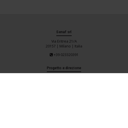
Senaf srl
Via Eritrea 21/A
20157 | Milano | Italia
+39 023320391
Progetto e direzione
Social