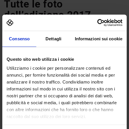
Tutte le foto
dell’edizione 2017
Le immagini delle iniziative speciali, degli stand espositivi e del
pubblico intervenuto all’edizione 2017 di Technology Hub.
Consenso
Dettagli
Informazioni sui cookie
Sfoglia la
Gallery
per vedere tutte le foto.
Questo sito web utilizza i cookie
Utilizziamo i cookie per personalizzare contenuti ed
annunci, per fornire funzionalità dei social media e per
Stampa
analizzare il nostro traffico. Condividiamo inoltre
informazioni sul modo in cui utilizza il nostro sito con i
nostri partner che si occupano di analisi dei dati web,
Technology Hub Informa
pubblicità e social media, i quali potrebbero combinarle
App di Technology Hub
con altre informazioni che ha fornito loro o che hanno
Rassegna stampa
raccolto dal suo utilizzo dei loro servizi.
Patrocini