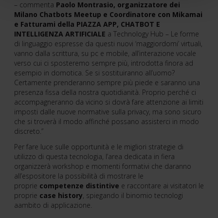
– commenta
Paolo Montrasio, organizzatore dei
Milano Chatbots
Meetup e Coordinatore con Mikamai
e Fatturami della PIAZZA APP, CHATBOT E
INTELLIGENZA
ARTIFICIALE
a Technology Hub – Le forme
di linguaggio espresse da questi nuovi ‘maggiordomi’ virtuali,
vanno dalla scrittura, su pc e mobile, all’interazione vocale
verso cui ci sposteremo sempre più, introdotta finora ad
esempio in domotica. Se si sostituiranno all’uomo?
Certamente prenderanno sempre più piede e saranno una
presenza fissa della nostra quotidianità. Proprio perché ci
accompagneranno da vicino si dovrà fare attenzione ai limiti
imposti dalle nuove normative sulla privacy, ma sono sicuro
che si troverà il modo affinché possano assisterci in modo
discreto.”
Per fare luce sulle opportunità e le migliori strategie di
utilizzo di questa tecnologia, l’area dedicata in fiera
organizzerà workshop e momenti formativi che daranno
all’espositore la possibilità di mostrare le
proprie
competenze distintive
e raccontare ai visitatori le
proprie
case history
, spiegando il binomio tecnologi
aambito di applicazione.