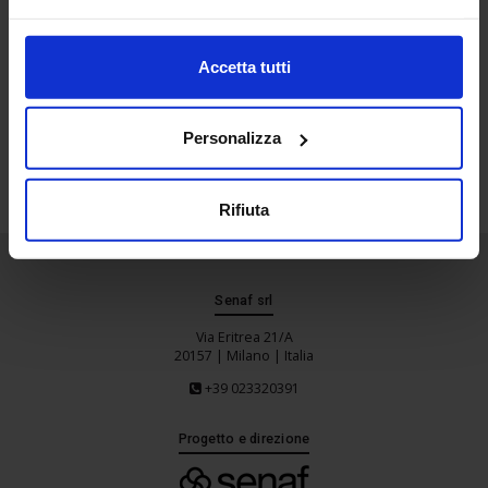
Torna indietro
Accetta tutti
Lista convegni
Personalizza
Stampa
Rifiuta
Senaf srl
Via Eritrea 21/A
20157 | Milano | Italia
+39 023320391
Progetto e direzione