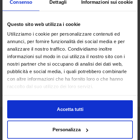
Consenso
Dettagli
Informazioni sui cookie
Ricerca
Questo sito web utilizza i cookie
Utilizziamo i cookie per personalizzare contenuti ed
Cerca
annunci, per fornire funzionalità dei social media e per
analizzare il nostro traffico. Condividiamo inoltre
informazioni sul modo in cui utilizza il nostro sito con i
nostri partner che si occupano di analisi dei dati web,
Lista convegni
pubblicità e social media, i quali potrebbero combinarle
con altre informazioni che ha fornito loro o che hanno
Stampa
raccolto dal suo utilizzo dei loro servizi.
Accetta tutti
Senaf srl
Personalizza
Via Eritrea 21/A