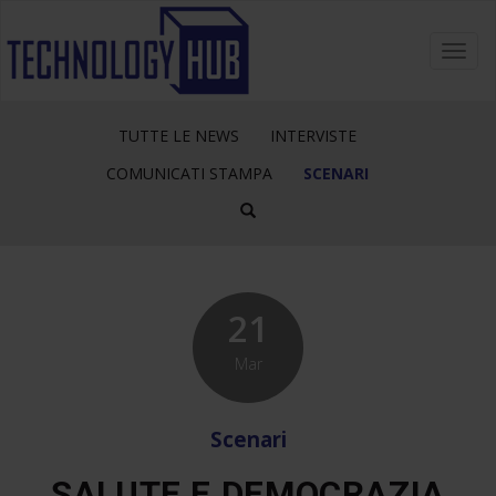
Toggl
navig
TUTTE LE NEWS
INTERVISTE
COMUNICATI STAMPA
SCENARI
21
Mar
Scenari
SALUTE E DEMOCRAZIA