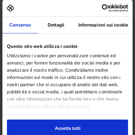
internazionale per una startup tech europea”
Organizzato da: Mikamai, Enrico Corradi
15:00 – 16:00 –
“WITRICITY, un mondo senza fili”
Organizzato da: Domenico Trisciuglio
Consenso
Dettagli
Informazioni sui cookie
SABATO 19 maggio
11:00 – 12:00 –
“WITRICITY, un mondo senza fili”
Questo sito web utilizza i cookie
Organizzato da: Domenico Trisciuglio
Utilizziamo i cookie per personalizzare contenuti ed
12:00 – 12:30 –
“Il furto d’identità nell’era digitale”
Organizzato da: INTESI GROUP, Emanuele Cisbani
annunci, per fornire funzionalità dei social media e per
analizzare il nostro traffico. Condividiamo inoltre
informazioni sul modo in cui utilizza il nostro sito con i
Saloni espositivi
nostri partner che si occupano di analisi dei dati web,
pubblicità e social media, i quali potrebbero combinarle
con altre informazioni che ha fornito loro o che hanno
Tutti i saloni
raccolto dal suo utilizzo dei loro servizi.
Additive Manufacturing Hub
3D Print Hub
Elettronica e IoT Hub
Accetta tutti