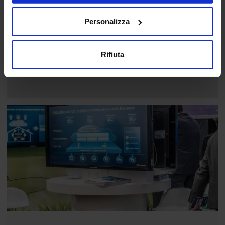
Ar/Vr Hub
Robot Hub
Personalizza
Material Hub
B App
Rifiuta
Droni Hub
Social Media Marketing Hub