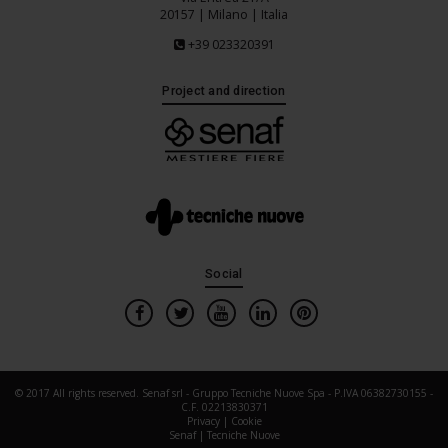
20157 | Milano | Italia
+39 023320391
Project and direction
Social
© 2017 All rights reserved. Senaf srl - Gruppo Tecniche Nuove Spa - P.IVA 06382730155 -
C.F. 02213830371
Privacy
|
Cookie
Senaf
|
Tecniche Nuove