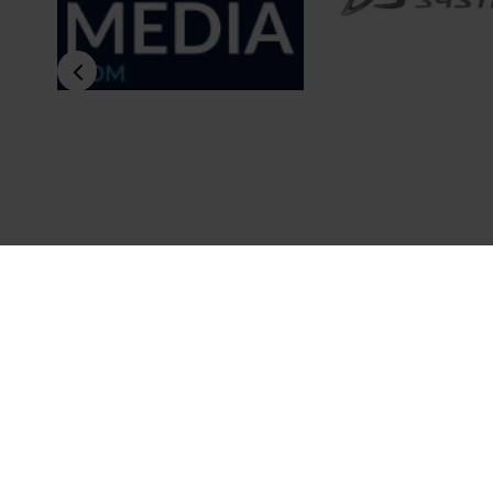
Vuoi maggiori informazio
Senaf srl
Project an
Via Eritrea 21/A