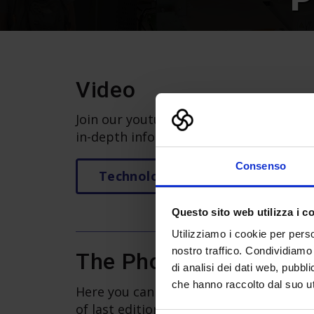
Video
Join our youtube channel to keep you al
in-depth information and many intervi
Consenso
Technology Hub YouTube channe
Questo sito web utilizza i c
Utilizziamo i cookie per perso
nostro traffico. Condividiamo 
The Photo Gallery of 
di analisi dei dati web, pubbl
che hanno raccolto dal suo uti
Here you can see pictures of special ini
of last edition of Technology Hub