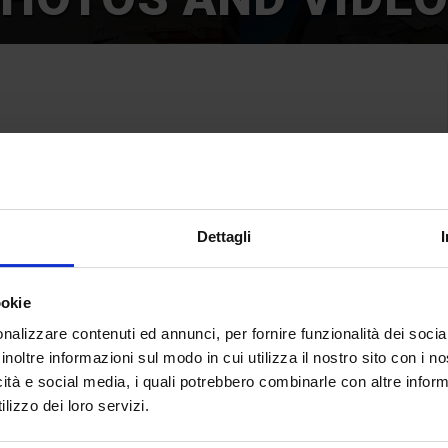
ways up-to-date on the fair: services,
ews from the world “Technology Hub”.
Dettagli
l
ookie
nalizzare contenuti ed annunci, per fornire funzionalità dei socia
inoltre informazioni sul modo in cui utilizza il nostro sito con i 
Technology Hub
icità e social media, i quali potrebbero combinarle con altre inform
lizzo dei loro servizi.
tiatives, exhibition stands and visitors